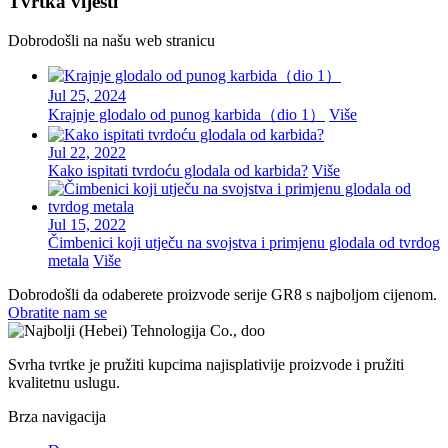
Tvrtka vijesti
Dobrodošli na našu web stranicu
Jul 25, 2024
Krajnje glodalo od punog karbida（dio 1）
Više
Jul 22, 2022
Kako ispitati tvrdoću glodala od karbida?
Više
Jul 15, 2022
Čimbenici koji utječu na svojstva i primjenu glodala od tvrdog
metala
Više
Dobrodošli da odaberete proizvode serije GR8 s najboljom cijenom.
Obratite nam se
Svrha tvrtke je pružiti kupcima najisplativije proizvode i pružiti
kvalitetnu uslugu.
Brza navigacija