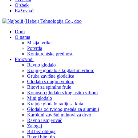
O'zbek
Ελληνικά
Dom
O nama
Misija tvrtke
Potvrda
Konkurentska prednost
Proizvodi
Ravno glodalo
Krajnje glodalo s kuglastim vrhom
Gruba završna glodalica
Glodalo s dugim vratom
Bitovi za spiralne frule
Konusno glodalo s kuglastim vrhom
Mini glodalo
Krajnje glodalo radijusa kuta
Glodala od tvrdog metala za aluminij
Karbidni završni mlinovi za drvo
Ravno usmjerivač
Zalogaj
Bit bez obloga
Ravni bitni tip