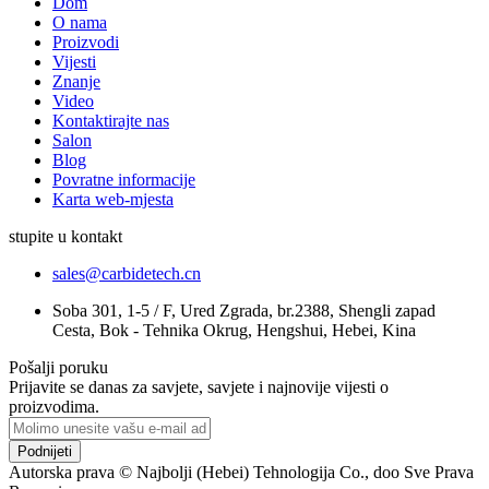
Dom
O nama
Proizvodi
Vijesti
Znanje
Video
Kontaktirajte nas
Salon
Blog
Povratne informacije
Karta web-mjesta
stupite u kontakt
sales@carbidetech.cn
Soba 301, 1-5 / F, Ured Zgrada, br.2388, Shengli zapad
Cesta, Bok - Tehnika Okrug, Hengshui, Hebei, Kina
Pošalji poruku
Prijavite se danas za savjete, savjete i najnovije vijesti o
proizvodima.
Podnijeti
Autorska prava © Najbolji (Hebei) Tehnologija Co., doo Sve Prava