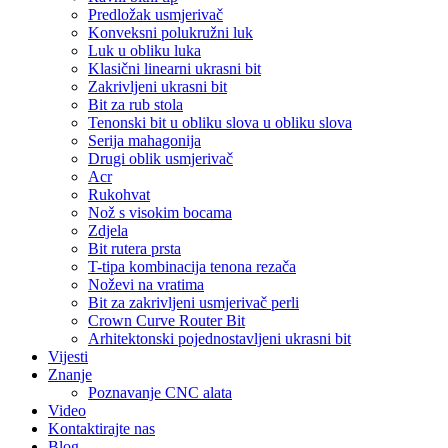
Predložak usmjerivač
Konveksni polukružni luk
Luk u obliku luka
Klasični linearni ukrasni bit
Zakrivljeni ukrasni bit
Bit za rub stola
Tenonski bit u obliku slova u obliku slova
Serija mahagonija
Drugi oblik usmjerivač
Acr
Rukohvat
Nož s visokim bocama
Zdjela
Bit rutera prsta
T-tipa kombinacija tenona rezača
Noževi na vratima
Bit za zakrivljeni usmjerivač perli
Crown Curve Router Bit
Arhitektonski pojednostavljeni ukrasni bit
Vijesti
Znanje
Poznavanje CNC alata
Video
Kontaktirajte nas
Blog