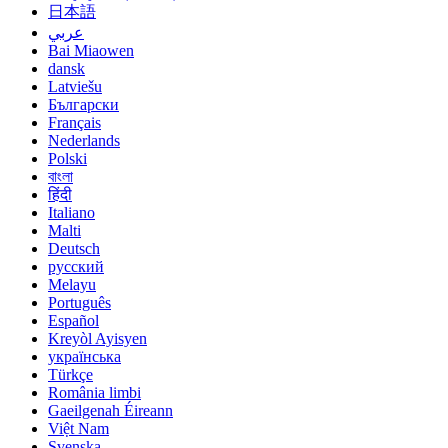
日本語
عربي
Bai Miaowen
dansk
Latviešu
Български
Français
Nederlands
Polski
বাংলা
हिंदी
Italiano
Malti
Deutsch
русский
Melayu
Português
Español
Kreyòl Ayisyen
українська
Türkçe
România limbi
Gaeilgenah Éireann
Việt Nam
Svenska