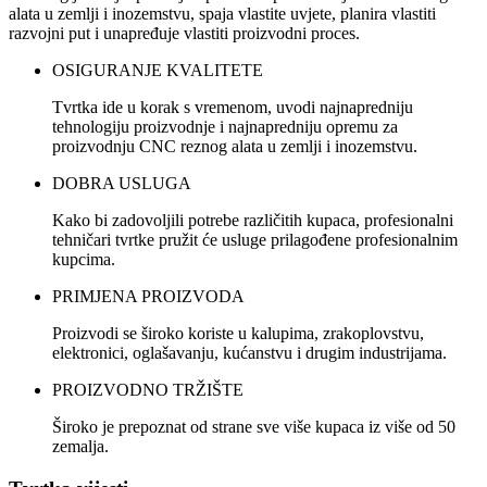
alata u zemlji i inozemstvu, spaja vlastite uvjete, planira vlastiti
razvojni put i unapređuje vlastiti proizvodni proces.
OSIGURANJE KVALITETE
Tvrtka ide u korak s vremenom, uvodi najnapredniju
tehnologiju proizvodnje i najnapredniju opremu za
proizvodnju CNC reznog alata u zemlji i inozemstvu.
DOBRA USLUGA
Kako bi zadovoljili potrebe različitih kupaca, profesionalni
tehničari tvrtke pružit će usluge prilagođene profesionalnim
kupcima.
PRIMJENA PROIZVODA
Proizvodi se široko koriste u kalupima, zrakoplovstvu,
elektronici, oglašavanju, kućanstvu i drugim industrijama.
PROIZVODNO TRŽIŠTE
Široko je prepoznat od strane sve više kupaca iz više od 50
zemalja.