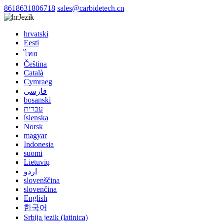
8618631806718
sales@carbidetech.cn
Jezik
hrvatski
Eesti
ไทย
Čeština
Català
Cymraeg
فارسی
bosanski
עברית
íslenska
Norsk
magyar
Indonesia
suomi
Lietuvių
اردو
slovenščina
slovenčina
English
한국어
Srbija jezik (latinica)