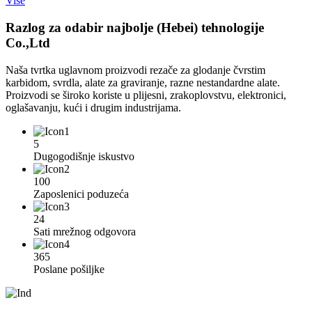
Više
Razlog za odabir najbolje (Hebei) tehnologije
Co.,Ltd
Naša tvrtka uglavnom proizvodi rezače za glodanje čvrstim
karbidom, svrdla, alate za graviranje, razne nestandardne alate.
Proizvodi se široko koriste u plijesni, zrakoplovstvu, elektronici,
oglašavanju, kući i drugim industrijama.
5
Dugogodišnje iskustvo
100
Zaposlenici poduzeća
24
Sati mrežnog odgovora
365
Poslane pošiljke