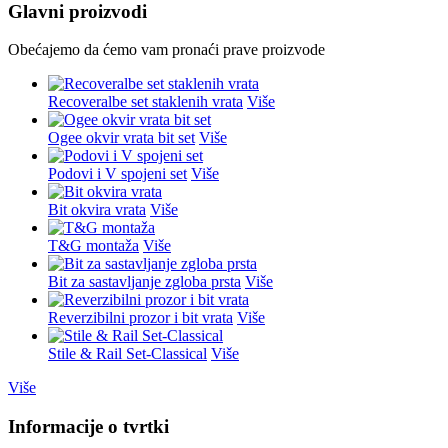
Glavni proizvodi
Obećajemo da ćemo vam pronaći prave proizvode
Recoveralbe set staklenih vrata
Više
Ogee okvir vrata bit set
Više
Podovi i V spojeni set
Više
Bit okvira vrata
Više
T&G montaža
Više
Bit za sastavljanje zgloba prsta
Više
Reverzibilni prozor i bit vrata
Više
Stile & Rail Set-Classical
Više
Više
Informacije o tvrtki