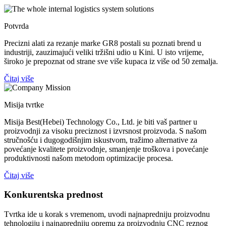
Potvrda
Precizni alati za rezanje marke GR8 postali su poznati brend u
industriji, zauzimajući veliki tržišni udio u Kini. U isto vrijeme,
široko je prepoznat od strane sve više kupaca iz više od 50 zemalja.
Čitaj više
Misija tvrtke
Misija Best(Hebei) Technology Co., Ltd. je biti vaš partner u
proizvodnji za visoku preciznost i izvrsnost proizvoda. S našom
stručnošću i dugogodišnjim iskustvom, tražimo alternative za
povećanje kvalitete proizvodnje, smanjenje troškova i povećanje
produktivnosti našom metodom optimizacije procesa.
Čitaj više
Konkurentska prednost
Tvrtka ide u korak s vremenom, uvodi najnapredniju proizvodnu
tehnologiju i najnapredniju opremu za proizvodnju CNC reznog